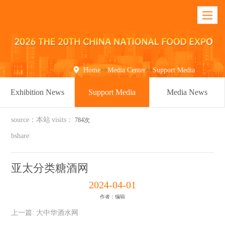
Toggle
navigatio

Home
Media Center
Support Media
>>
>>
Exhibition News
Support Media
Media News
source：本站
visits：
784次
bshare:
亚太分类糖酒网
2024-04-01
作者：编辑
上一篇:
大中华酒水网